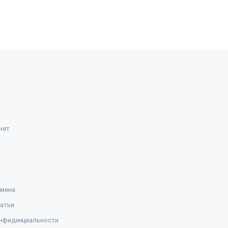
нет
амена
атьи
нфиденциальности