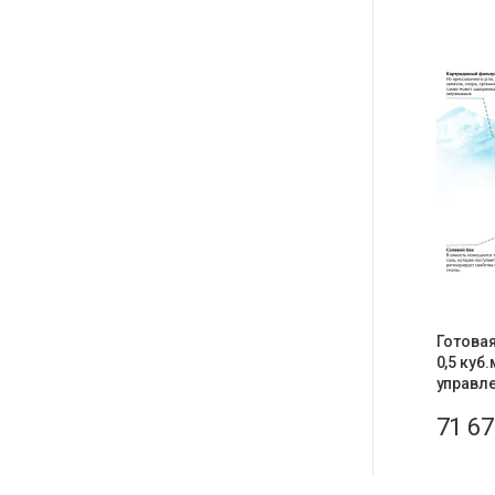
Готовая
0,5 куб.
управле
71 6