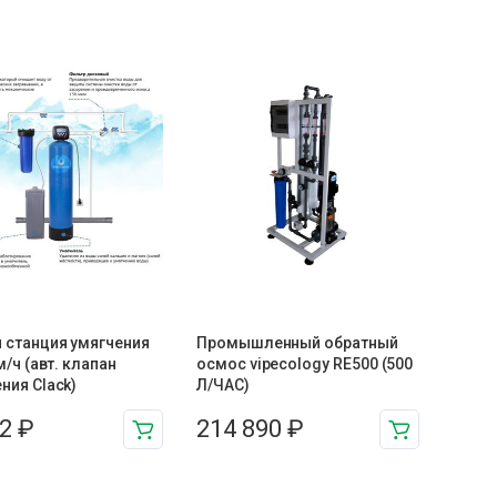
 станция умягчения
Промышленный обратный
м/ч (авт. клапан
осмос vipecology RE500 (500
ния Clack)
Л/ЧАС)
72
₽
214 890
₽