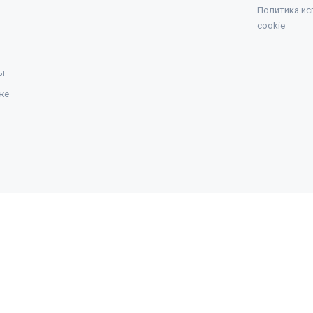
Политика ис
cookie
ы
же