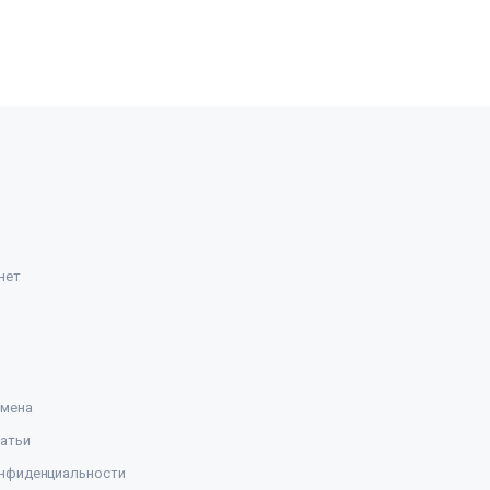
нет
амена
атьи
нфиденциальности