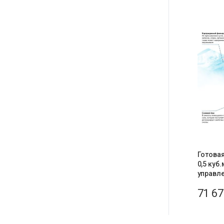
Готовая
0,5 куб.
управле
71 6