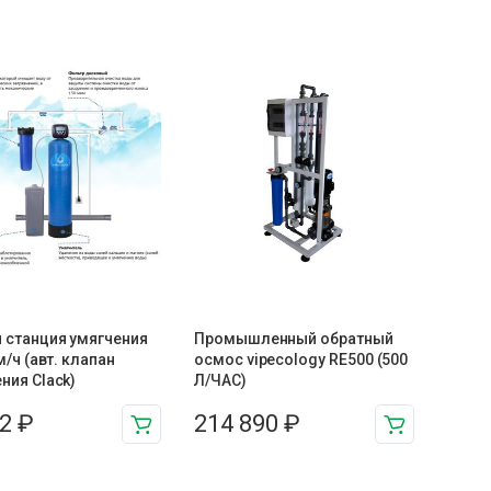
 станция умягчения
Промышленный обратный
м/ч (авт. клапан
осмос vipecology RE500 (500
ния Clack)
Л/ЧАС)
72
₽
214 890
₽