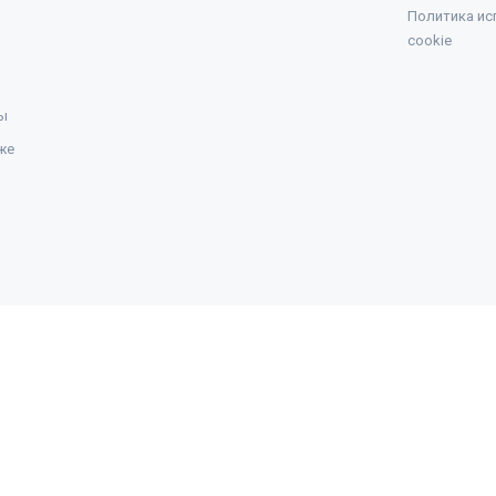
Политика ис
cookie
ы
же