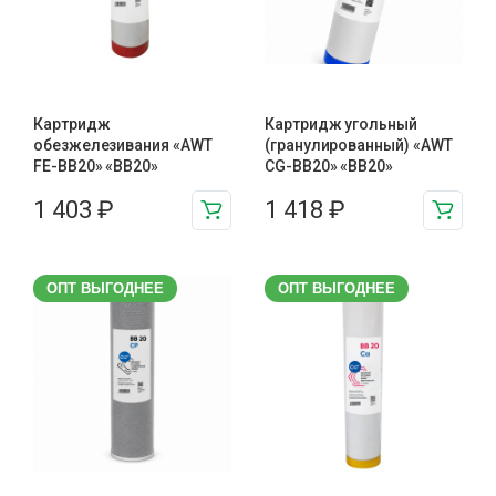
Картридж
Картридж угольный
обезжелезивания «AWT
(гранулированный) «AWT
FE-BB20» «BB20»
CG-BB20» «BB20»
1 403
₽
1 418
₽
ОПТ ВЫГОДНЕЕ
ОПТ ВЫГОДНЕЕ