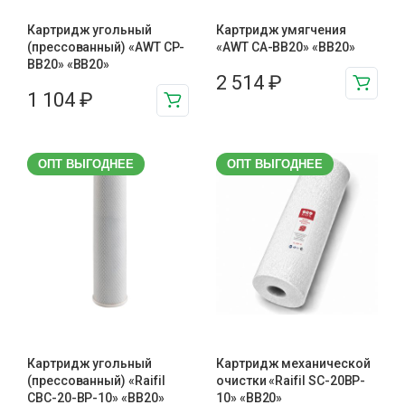
Картридж угольный
Картридж умягчения
(прессованный) «AWT CP-
«AWT CA-BB20» «BB20»
BB20» «BB20»
2 514
₽
1 104
₽
ОПТ ВЫГОДНЕЕ
ОПТ ВЫГОДНЕЕ
Картридж угольный
Картридж механической
(прессованный) «Raifil
очистки «Raifil SC-20BP-
CBC-20-BP-10» «BB20»
10» «BB20»