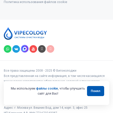
Политика использования файлов cookie
Все права защищены 2008 - 2025 © Випэколоджи
Вся представленная на сайте информация, в том числе касающаяся
технических характеристик оборудования, условий и технических
возможностей подключения, наличия на складе, стоимости товаров и
Мы используем
файлы cookie
, чтобы улучшить
Понял
услуг, носит информационный характер и ни при каких условиях не
сайт для Вас!
является публичной офертой, определяемой положениями статьи 437
Гражданского кодекса РФ.
Адрес: г. Москва ул. Вешних Вод, дом 14, корп. 3, офис 25