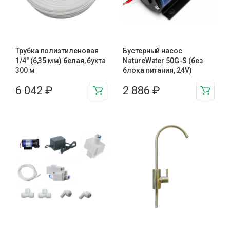
Трубка полиэтиленовая
Бустерный насос
1/4″ (6,35 мм) белая, бухта
NatureWater 50G-S (без
300 м
блока питания, 24V)
6 042
₽
2 886
₽