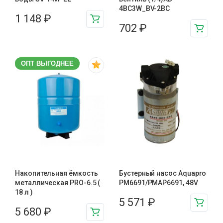
4BC3W_BV-2BC
1 148
₽
702
₽
ОПТ ВЫГОДНЕЕ
Накопительная ёмкость
Бустерный насос Aquapro
металлическая PRO-6.5 (
PM6691/PMAP6691, 48V
18 л )
5 571
₽
5 680
₽