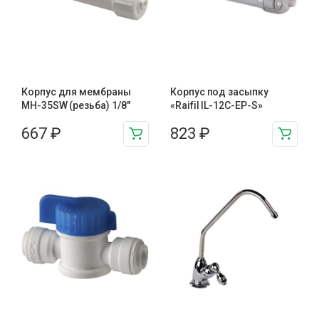
Корпус для мембраны
Корпус под засыпку
MH-35SW (резьба) 1/8"
«Raifil IL-12C-EP-S»
667
₽
823
₽