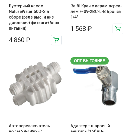
Бустерный насос
Raifil Кран с керам.перек-
NatureWater 50G-S в
лем F-09-2BC-L-B Бронза
сборе (реле выс. и низ.
1/4″
давления+фитинги+блок
1 568
₽
питания)
4 860
₽
ОПТ ВЫГОДНЕЕ
Автопереключатель
Адаптер + шаровый
воды SV-14W-EZ
вентиль (1/4)AD-