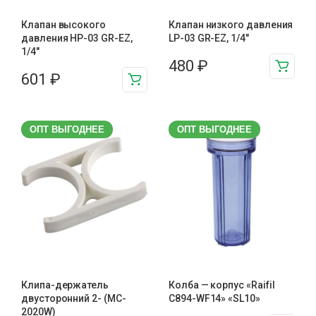
Клапан высокого
Клапан низкого давления
давления HP-03 GR-EZ,
LP-03 GR-EZ, 1/4"
1/4"
480
₽
601
₽
ОПТ ВЫГОДНЕЕ
ОПТ ВЫГОДНЕЕ
Клипа-держатель
Колба — корпус «Raifil
двусторонний 2- (MC-
C894-WF14» «SL10»
2020W)