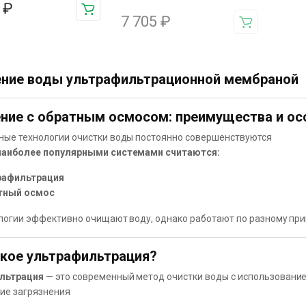
6
₽
7 705
₽
ние воды ультрафильтрационной мембраной
ние с обратным осмосом: преимущества и ос
ые технологии очистки воды постоянно совершенствуются
наиболее популярными системами считаются:
рафильтрация
тный осмос
логии эффективно очищают воду, однако работают по разному при
кое ультрафильтрация?
льтрация
— это современный метод очистки воды с использовани
ие загрязнения