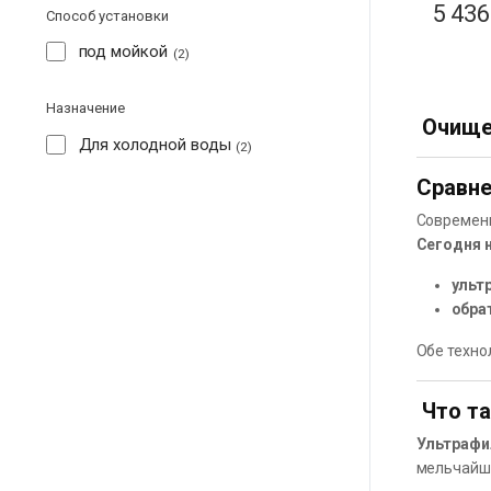
5 43
Способ установки
под мойкой
2
Назначение
Очище
Для холодной воды
2
Сравне
Современн
Сегодня 
ульт
обра
Обе техно
Что та
Ультрафи
мельчайш