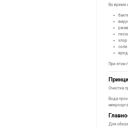
Во время 
бакт
виру
ржав
песо
хлор 
соли
вред
При этом 
Принци
Очистка п
Вода прох
микроорг
Главно
Для обезз