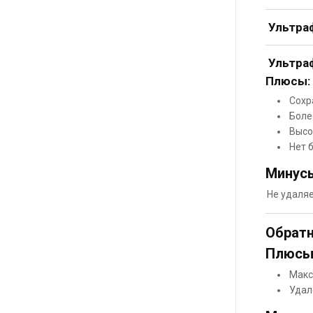
Ультраф
Ультра
Плюсы:
Сохр
Боле
Высо
Нет 
Минус
Не удаляе
Обрат
Плюсы
Макс
Удал