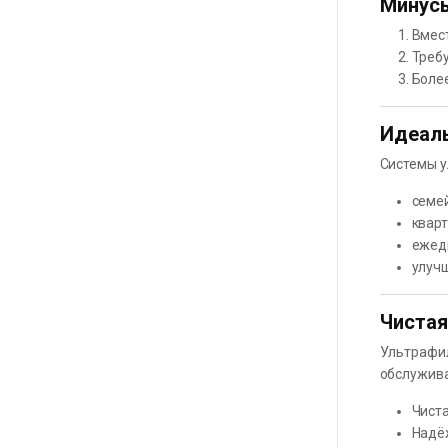
Минус
Вмес
Треб
Боле
Идеаль
Системы у
семе
кварт
ежед
улучш
Чистая
Ультрафил
обслужива
Чист
Надё