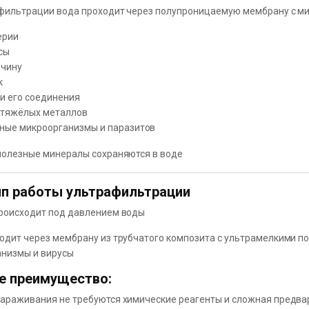
фильтрации вода проходит через полупроницаемую мембрану с м
ерии
сы
чину
к
и его соединения
 тяжёлых металлов
ные микроорганизмы и паразитов
полезные минералы сохраняются в воде
п работы ультрафильтрации
роисходит под давлением воды
одит через мембрану из трубчатого композита с ультрамелкими п
анизмы и вирусы
е преимущество:
араживания не требуются химические реагенты и сложная предва