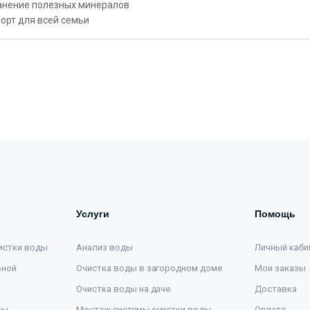
анение полезных минералов
орт для всей семьи
Услуги
Помощь
истки воды
Анализ воды
Личный каби
ьной
Очистка воды в загородном доме
Мои заказы
Очистка воды на даче
Доставка
ры
Монтаж системы очистки воды
Оплата