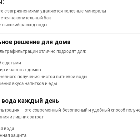
ы:
те с загрязнениями удаляются полезные минералы
уется накопительный бак
е высокий расход воды
ное решение для дома
льтрафильтрации отлично подходят для:
й с детьми
ир и частных домов
невного получения чистой питьевой воды
ения вкуса напитков и еды
 вода каждый день
ьтрация — это современный, безопасный и удобный способ получ
ния и лишних затрат
ая вода
жная защита