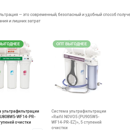
ьтрация — это современный, безопасный и удобный способ получ
ния и лишних затрат
ВЫГОДНЕЕ
ОПТ ВЫГОДНЕЕ
а ультрафильтрации
Система ультрафильтрации
 PU808W5-WF14-PR-
«Raifil NOVO5 (PU905W5-
ступеней очистки
WF14-PR-EZ)», 5 ступеней
очистки