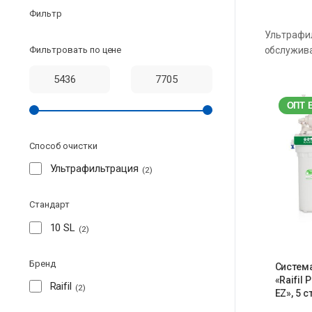
Фильтр
Ультрафил
Фильтровать по цене
обслужива
ОПТ 
Способ очистки
Ультрафильтрация
2
Стандарт
10 SL
2
Бренд
Систем
«Raifil
Raifil
2
EZ», 5 