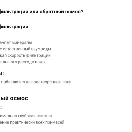
ильтрация или обратный осмос?
фильтрация
аняет минералы
е естественный вкус воды
кая скорость фильтрации
большого расхода воды
ы:
т абсолютно все растворённые соли
ный осмос
:
имально глубокая очистка
ение практически всех примесей