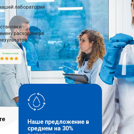
 вашей лаборатории
установки
амену расходников
результатов
те
Наше предложение в
среднем на 30%