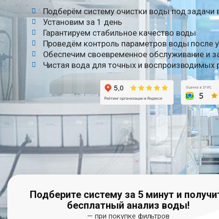
Подберём систему очистки воды под задачи
Установим за 1 день
Гарантируем стабильное качество воды
Проведём контроль параметров воды после 
Обеспечим своевременное обслуживание и з
Чистая вода для точных и воспроизводимых 
Подберите систему за 5 минут и получи
бесплатный анализ воды!
— при покупке фильтров