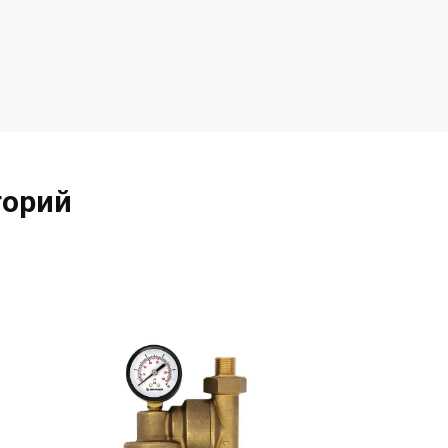
торий