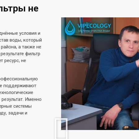
льтры не
днённые условия и
став воды, который
района, а также не
 результате фильтр
 ресурс, не
профессиональную
 не поддерживают
ехнологические
 результат. Именно
ерные системы
ду, задачи и