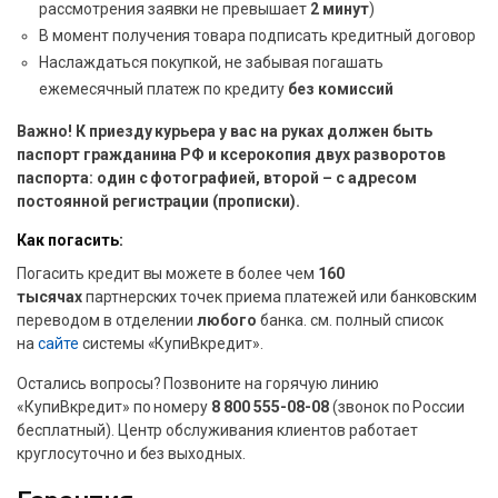
рассмотрения заявки не превышает
2 минут
)
В момент получения товара подписать кредитный договор
Наслаждаться покупкой, не забывая погашать
ежемесячный платеж по кредиту
без комиссий
Важно! К приезду курьера у вас на руках должен быть
паспорт гражданина РФ и ксерокопия двух разворотов
паспорта: один с фотографией, второй – с адресом
постоянной регистрации (прописки).
Как погасить:
Погасить кредит вы можете в более чем
160
тысячах
партнерских точек приема платежей или банковским
переводом в отделении
любого
банка. cм. полный список
на
сайте
системы «КупиВкредит».
Остались вопросы? Позвоните на горячую линию
«КупиВкредит» по номеру
8 800 555-08-08
(звонок по России
бесплатный). Центр обслуживания клиентов работает
круглосуточно и без выходных.