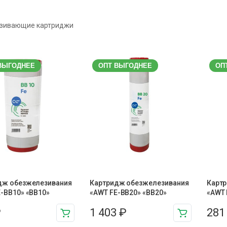
зивающие картриджи
ВЫГОДНЕЕ
ОПТ ВЫГОДНЕЕ
ОП
дж обезжелезивания
Картридж обезжелезивания
Карт
-BB10» «BB10»
«AWT FE-BB20» «BB20»
«AWT 
₽
1 403
₽
28