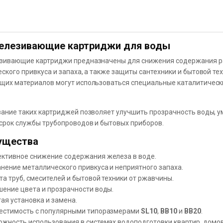
елезивающие картриджи для воды
ивающие картриджи предназначены для снижения содержания рас
ского привкуса и запаха, а также защиты сантехники и бытовой те
их материалов могут использоваться специальные каталитическ
ание таких картриджей позволяет улучшить прозрачность воды, у
срок службы трубопроводов и бытовых приборов.
ущества
ктивное снижение содержания железа в воде.
нение металлического привкуса и неприятного запаха.
а труб, смесителей и бытовой техники от ржавчины.
шение цвета и прозрачности воды.
ая установка и замена.
естимость с популярными типоразмерами
SL10
,
BB10
и
BB20
.
жность использования в системах водоподготовки квартир, домов