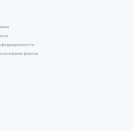
амена
атьи
нфиденциальности
пользования файлов