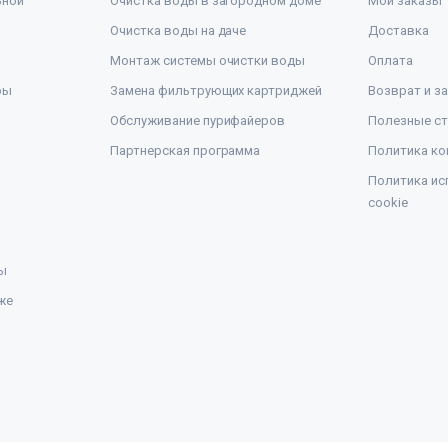
ьной
Очистка воды в загородном доме
Мои заказы
Очистка воды на даче
Доставка
Монтаж системы очистки воды
Оплата
ры
Замена фильтрующих картриджей
Возврат и з
Обслуживание пурифайеров
Полезные ст
Партнерская программа
Политика ко
Политика ис
cookie
ы
же