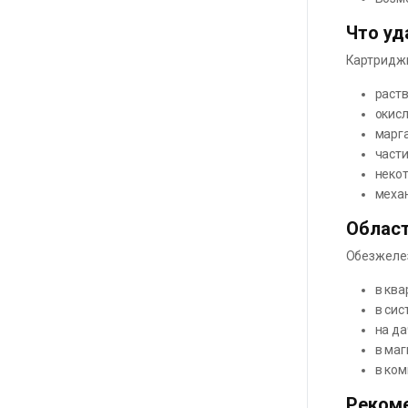
Что у
Картридж
раст
окис
марг
част
неко
меха
Област
Обезжеле
в ква
в сис
на да
в ма
в ко
Рекоме