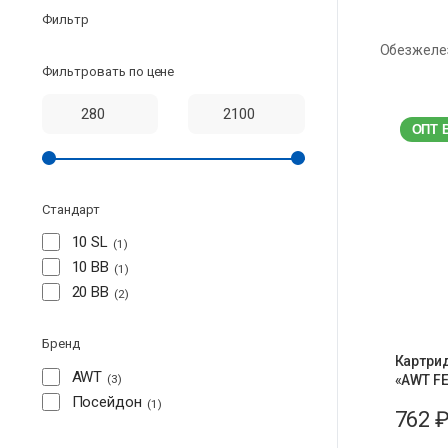
Фильтр
Обезжеле
Фильтровать по цене
ОПТ 
Стандарт
10 SL
1
10 BB
1
20 BB
2
Бренд
Картри
AWT
3
«AWT FE
Посейдон
1
762