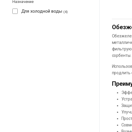
Назначение
Для холодной воды
4
Обезж
Обезжелез
металличе
фильтрующ
сорбенты.
Использов
продлить 
Преим
Эффе
Устра
Защит
Улуч
Прост
Совм
Возмо