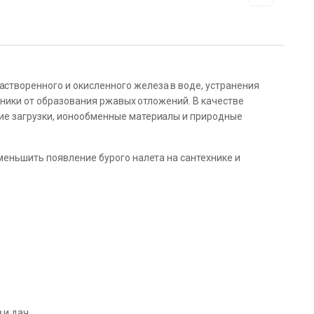
творенного и окисленного железа в воде, устранения
хники от образования ржавых отложений. В качестве
ие загрузки, ионообменные материалы и природные
меньшить появление бурого налета на сантехнике и
 и дач.