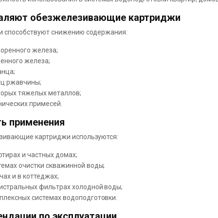
даляют обезжелезивающие картриджи
и способствуют снижению содержания:
воренного железа;
ленного железа;
анца;
иц ржавчины;
торых тяжелых металлов;
нических примесей.
ь применения
зивающие картриджи используются:
ртирах и частных домах;
темах очистки скважинной воды;
чах и в коттеджах;
гистральных фильтрах холодной воды;
мплексных системах водоподготовки.
ндации по эксплуатации