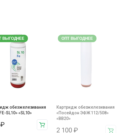
Т ВЫГОДНЕЕ
ОПТ ВЫГОДНЕЕ
ридж обезжелезивания
Картридж обезжелезивания
FE-SL10» «SL10»
«Посейдон ЭФЖ 112/508»
«BB20»
1
₽
2 100
₽