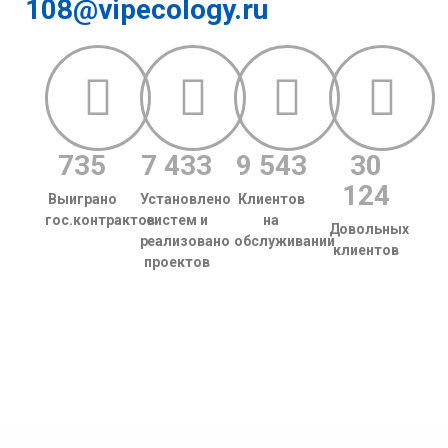
108​@vipecology.ru
735
7 433
9 543
30
124
Выиграно
Установлено
Клиентов
гос.контрактов
систем и
на
Довольных
реализовано
обслуживании
клиентов
проектов