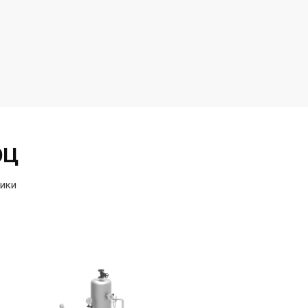
ЭЦ
тики