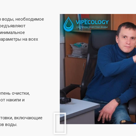
о воды, необходимое
предъявляют
минимальное
параметры на всех
епень очистки,
от накипи и
отовки, включающие
ов воды.