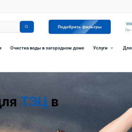
vo
Подобрать фильтры
Пн -
и
Очистка воды в загородном доме
Услуги
Для
для
ТЭЦ
в