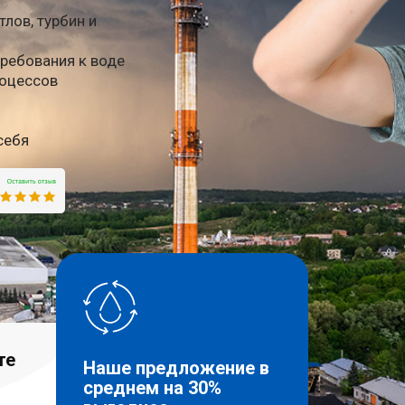
лов, турбин и
ребования к воде
роцессов
себя
те
Наше предложение в
среднем на 30%