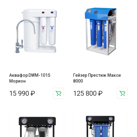
Аквафор DWM-101S
Гейзер Престиж Макси
Морион
8000
15 990
₽
125 800
₽