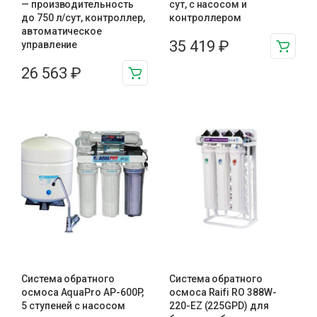
— производительность
сут, с насосом и
до 750 л/сут, контроллер,
контроллером
автоматическое
35 419
₽
управление
26 563
₽
Система обратного
Система обратного
осмоса AquaPro AP-600P,
осмоса Raifi RO 388W-
5 ступеней с насосом
220-EZ (225GPD) для