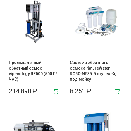
Промышленный
Система обратного
обратный осмос
осмоса NatureWater
vipecology RE500 (500 Л/
RO50-NP35, 5 ступеней,
ЧАС)
под мойку
214 890
₽
8 251
₽