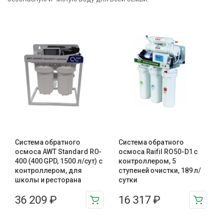
Система обратного
Система обратного
осмоса AWT Standard RO-
осмоса Raifil RO50-D1 с
400 (400 GPD, 1500 л/сут) с
контроллером, 5
контроллером, для
ступеней очистки, 189 л/
школы и ресторана
сутки
36 209
₽
16 317
₽