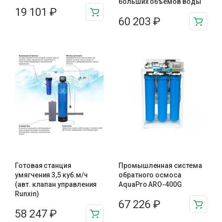
больших объемов воды
19 101
₽
60 203
₽
Готовая станция
Промышленная система
умягчения 3,5 куб.м/ч
обратного осмоса
(авт. клапан управления
AquaPro ARO-400G
Runxin)
67 226
₽
58 247
₽