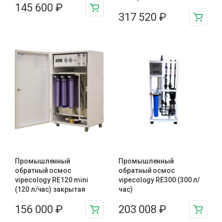
145 600
₽
317 520
₽
Промышленный
Промышленный
обратный осмос
обратный осмос
vipecology RE120 mini
vipecology RE300 (300 л/
(120 л/час) закрытая
час)
156 000
₽
203 008
₽