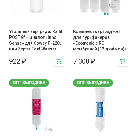
Угольный картридж Raifil
Комплект картриджей
POST 8″ — аналог «Inno
для пурифайеров
Sense» для Coway P-220L
«Ecotronic с RO
или Zepter Edel Wasser
мембраной (12 дюймов)»
922
₽
7 300
₽
ОПТ ВЫГОДНЕЕ
ОПТ ВЫГОДНЕЕ