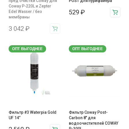
пред очистки Coway для
РOST для пурифайера
Coway P-220L и Zepter
529
₽
Edel Wasser / без
мембраны
3 042
₽
ОПТ ВЫГОДНЕЕ
ОПТ ВЫГОДНЕЕ
Фильтр #3 Waterpia Gold
Фильтр Coway Post-
UF 14”
Carbon 8″ для
водоочистителей COWAY
P-300L