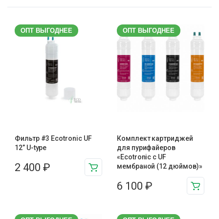
ОПТ ВЫГОДНЕЕ
ОПТ ВЫГОДНЕЕ
Фильтр #3 Ecotronic UF
Комплект картриджей
12” U-type
для пурифайеров
«Ecotronic с UF
2 400
₽
мембраной (12 дюймов)»
6 100
₽