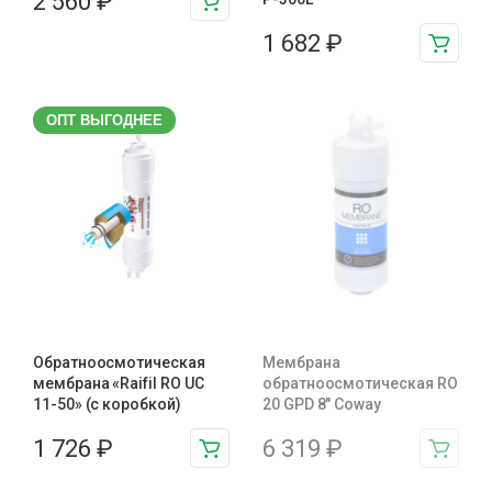
2 560
₽
1 682
₽
ОПТ ВЫГОДНЕЕ
Обратноосмотическая
Мембрана
мембрана «Raifil RO UC
обратноосмотическая RO
11-50» (с коробкой)
20 GPD 8″ Coway
1 726
₽
6 319
₽