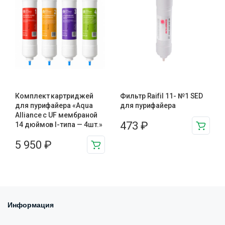
Комплект картриджей
Фильтр Raifil 11- №1 SED
для пурифайера «Aqua
для пурифайера
Alliance с UF мембраной
473
₽
14 дюймов I-типа — 4шт.»
5 950
₽
Информация