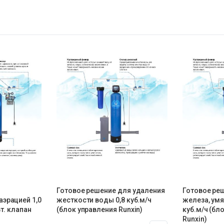
Готовое решение для удаления
Готовое ре
аэрацией 1,0
жесткости воды 0,8 куб.м/ч
железа, умя
вт. клапан
(блок управления Runxin)
куб.м/ч (бл
Runxin)