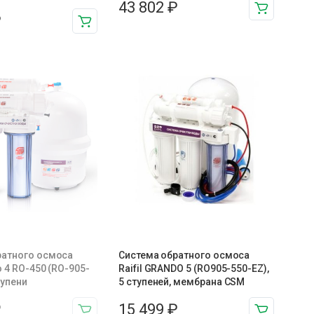
43 802
₽
₽
ратного осмоса
Система обратного осмоса
o 4 RO-450 (RO-905-
Raifil GRANDO 5 (RO905-550-EZ),
тупени
5 ступеней, мембрана CSM
₽
15 499
₽