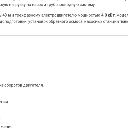
кую нагрузку на насос и трубопроводную систему.
ру
43 м
и трехфазному электродвигателю мощностью
4,0 кВт
, моде
одоподготовки, установок обратного осмоса, насосных станций по
е оборотов двигателя.
ения.
.
бжения.