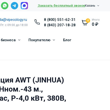
Заказать бесплатный звонок
Казань
da@vipecology.ru
8 (800) 551-62-31
Итого
0
0
₽
8 (843) 207-18-28
 Пт: с 09:00 до 18:00
 бизнеса
Покупателю
Блог
нция AWT (JINHUA)
ном.-43 м.,
с, Р-4,0 кВт, 380В,