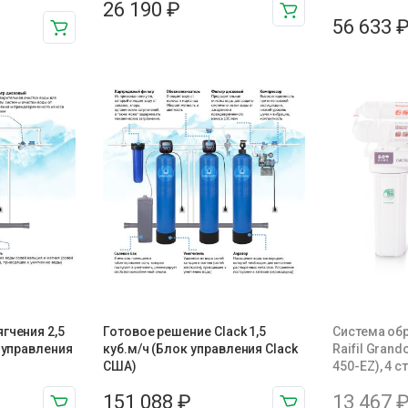
26 190
₽
56 633
гчения 2,5
Готовое решение Clack 1,5
Система об
н управления
куб.м/ч (Блок управления Clack
Raifil Grand
США)
450-EZ), 4 с
151 088
₽
13 467