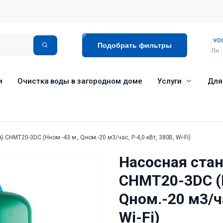
vo
Подобрать фильтры
Пн -
и
Очистка воды в загородном доме
Услуги
Для
CHMT20-3DC (Нном.-43 м., Qном.-20 м3/час, Р-4,0 кВт, 380В, Wi-Fi)
Насосная ста
CHMT20-3DC (Н
Qном.-20 м3/ча
Wi-Fi)