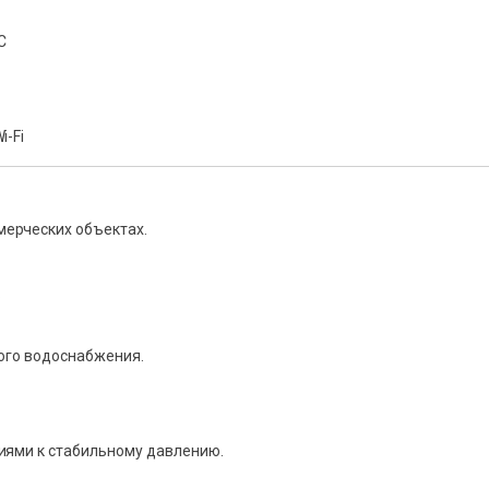
C
i-Fi
ерческих объектах.
.
ого водоснабжения.
иями к стабильному давлению.